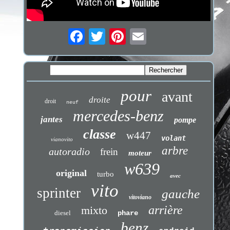
pour
avant
droite
droit
neuf
mercedes-benz
jantes
pompe
classe
w447
volant
vianovito
arbre
autoradio
frein
moteur
w639
original
turbo
avec
vito
sprinter
gauche
vitoviano
arrière
mixto
diesel
phare
benz