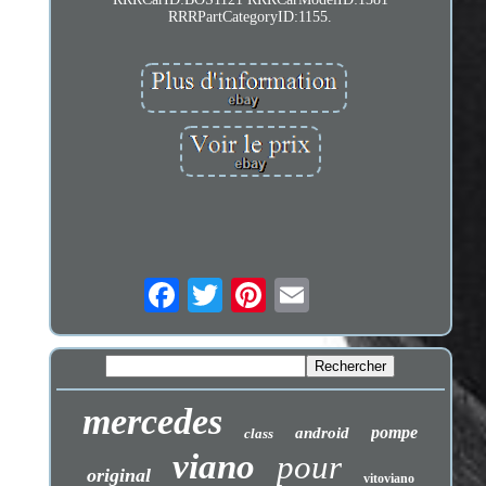
RRRPartCategoryID:1155.
mercedes
pompe
android
class
viano
pour
original
vitoviano