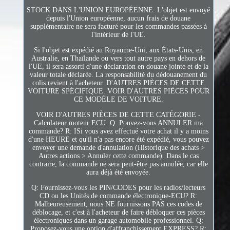
STOCK DANS L'UNION EUROPÉENNE. L'objet est envoyé
depuis l'Union européenne, aucun frais de douane
supplémentaire ne sera facturé pour les commandes passées à
l'intérieur de l'UE.
Si l'objet est expédié au Royaume-Uni, aux États-Unis, en
Australie, en Thaïlande ou vers tout autre pays en dehors de
l'UE, il sera assorti d'une déclaration en douane jointe et de la
valeur totale déclarée. La responsabilité du dédouanement du
colis revient à l'acheteur. D'AUTRES PIÈCES DE CETTE
VOITURE SPÉCIFIQUE. VOIR D'AUTRES PIÈCES POUR
CE MODÈLE DE VOITURE.
VOIR D'AUTRES PIÈCES DE CETTE CATÉGORIE -
Calculateur moteur ECU. Q: Pouvez-vous ANNULER ma
commande? R: ISi vous avez effectué votre achat il y a moins
d'une HEURE et qu'il n'a pas encore été expédié, vous pouvez
envoyer une demande d'annulation (Historique des achats >
Autres actions > Annuler cette commande). Dans le cas
contraire, la commande ne sera peut-être pas annulée, car elle
aura déjà été envoyée.
Q: Fournissez-vous les PIN/CODES pour les radios/lecteurs
CD ou les Unités de commande électronique-ECU? R:
Malheureusement, nous NE fournissons PAS ces codes de
déblocage, et c'est à l'acheteur de faire débloquer ces pièces
électroniques dans un garage automobile professionnel. Q:
Proposez-vous une option d'affranchissement EXPRESS? R: