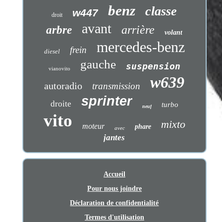
benz
classe
w447
droit
avant
arrière
arbre
volant
mercedes-benz
frein
diesel
gauche
suspension
vianovito
w639
autoradio
transmission
sprinter
droite
turbo
neuf
vito
mixto
moteur
phare
avec
jantes
Accueil
Pour nous joindre
Déclaration de confidentialité
Termes d'utilisation