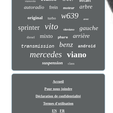
volant
vianovito
arbre
autoradio
frein
moteur
w639
original
turbo
avec
vito
sprinter
gauche
vitoviano
arrière
mixto
diesel
phare
benz
transmission
android
mercedes
viano
suspension
class
Accueil
Pour nous joindre
Déclaration de confidentialité
Termes d'utilisation
EN
FR