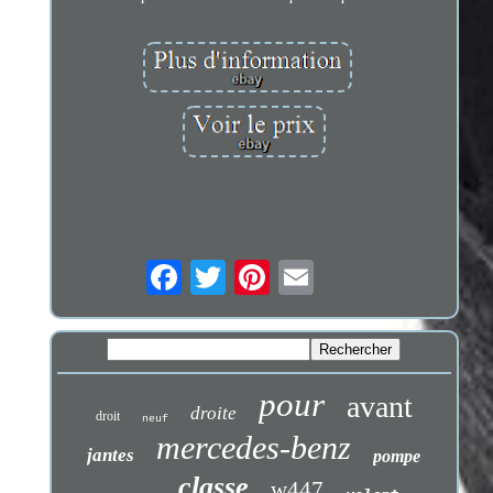
pour
avant
droite
droit
neuf
mercedes-benz
jantes
pompe
classe
w447