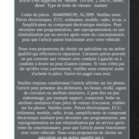
article a été supprimé de. Moteur: 110 kW, 2 200 cc, diesel,
diesel. Type de boîte de vitesses : manuel.
Codes de pièces : A6460960199, AL2009. Veuillez noter:
Pièces électroniques, ECU, ordinateur, module, radio, écran, a.
Amplificateur ou composant électronique similaire. Peut
nécessiter une programmation, une reprogrammation ou une
réinitialisation par un service après-vente du concessionnaire,
pour que l'article puisse fonctionner avec votre véhicule.
Nous vous proposerons de choisir un spécialiste ou un atelier
qualifié qui effectuera la réparation. Certaines pièces peuvent
ne pas convenir aux voitures avec conduite à gauche ou à
conduite à droite ou pour d'autres raisons. Si vous n'êtes pas
sûr qu'elles vous conviennent, veuillez nous contacter avant
d'acheter la pièce. Suivre les pages vues avec.
Veuillez toujours conditionner l'article afficher sur les photos,
l'article peut présenter des déchirures, les bosses, éraflé, signes
de corrosion ou attributs similaires, il peut être un peu
endommagé, par exemple support, connecteur, boîte ou
attributs similaires d'une pièce de voiture d'occasion, visibles
sur les photos. Veuillez noter: Pièces électroniques, ECU,
ordinateur, module, radio, écran, aamplificateur ou composant
électronique similaire peut nécessiter une programmation, une
reprogrammation ou une réinitialisation par un service après-
vente du concessionnaire, pour que l'article puisse fonctionner
avec votre véhicule. Nous vous proposerons de choisir un
spécialiste ou un atelier qualifié qui e.