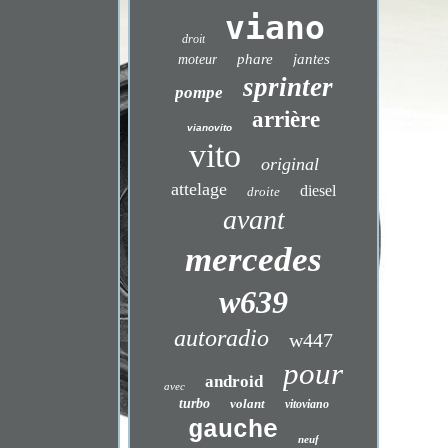
viano
droit
phare
jantes
moteur
sprinter
pompe
arrière
vianovito
vito
original
attelage
diesel
droite
avant
mercedes
w639
autoradio
w447
pour
android
avec
turbo
volant
vitoviano
gauche
neuf