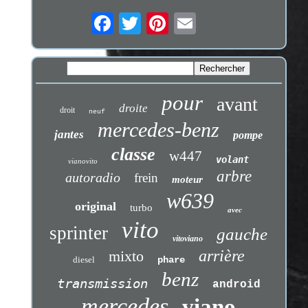
pour
avant
droite
droit
neuf
mercedes-benz
jantes
pompe
classe
w447
volant
vianovito
arbre
autoradio
frein
moteur
w639
original
turbo
avec
vito
sprinter
gauche
vitoviano
arrière
mixto
diesel
phare
benz
transmission
android
mercedes
viano