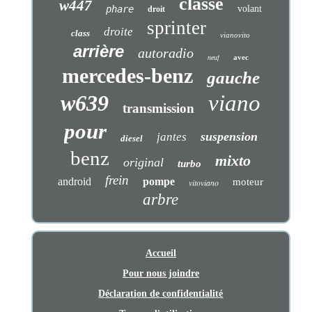
classe
w447
phare
volant
droit
sprinter
droite
class
vianovito
arrière
autoradio
avec
neuf
mercedes-benz
gauche
w639
viano
transmission
pour
suspension
jantes
diesel
benz
mixto
original
turbo
frein
android
pompe
moteur
vitoviano
arbre
Accueil
Pour nous joindre
Déclaration de confidentialité