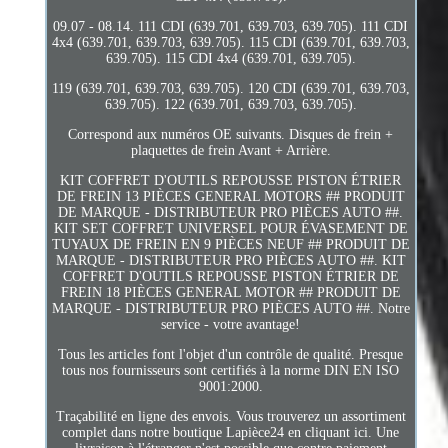
09.07 - 08.14. 111 CDI (639.701, 639.703, 639.705). 111 CDI
4x4 (639.701, 639.703, 639.705). 115 CDI (639.701, 639.703,
639.705). 115 CDI 4x4 (639.701, 639.705).
119 (639.701, 639.703, 639.705). 120 CDI (639.701, 639.703,
639.705). 122 (639.701, 639.703, 639.705).
Correspond aux numéros OE suivants. Disques de frein +
plaquettes de frein Avant + Arrière.
KIT COFFRET D'OUTILS REPOUSSE PISTON ÉTRIER
DE FREIN 13 PIÈCES GENERAL MOTORS ## PRODUIT
DE MARQUE - DISTRIBUTEUR PRO PIÈCES AUTO ##.
KIT SET COFFRET UNIVERSEL POUR ÉVASEMENT DE
TUYAUX DE FREIN EN 9 PIÈCES NEUF ## PRODUIT DE
MARQUE - DISTRIBUTEUR PRO PIÈCES AUTO ##. KIT
COFFRET D'OUTILS REPOUSSE PISTON ÉTRIER DE
FREIN 18 PIÈCES GENERAL MOTOR ## PRODUIT DE
MARQUE - DISTRIBUTEUR PRO PIÈCES AUTO ##. Notre
service - votre avantage!
Tous les articles font l'objet d'un contrôle de qualité. Presque
tous nos fournisseurs sont certifiés à la norme DIN EN ISO
9001:2000.
Traçabilité en ligne des envois. Vous trouverez un assortiment
complet dans notre boutique Lapièce24 en cliquant ici. Une