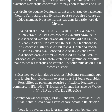
livraison à l'étranger n'est possible que contre paiement
d'avance! Remarque concernant les pays non membres de l'UE.
Les droits de douane éventuels seront à la charge de l'acheteur.
Noter qu'un retard dans livraison peut se produire à cause du
dédouanement. Nous ne livrons pas dans la partie nord de
Chypre.
3418120012 - 3418112012 - 3418111012. C41da2f02
c52fe7264 c15b53e0f cc92ac2fc c55a2a8f9 c44497e93
c5d3deacc cd37ce3d8 ca4dc54b0 c38a9d24d c1f137825
c12f4f36b c1f8910b7 cfc2c3602 ce161b06b cbbadac3b
c736ebccc c003fb939 c6d70c09c c84111c7b c749c5baa
c53ef6b35 c8aa92a70 cfc4fcd3d c940865c3 cbc12afb6
c612bedcb c4ea2c03f c93262bef c5cd03676 cd16d979f
c1dc4c5b6 cf70f466b cfd677fcb. Vaste gamme de produits
pour toutes les marques de voiture. Toujours plus de 800.000
pièces en stock.
Pièces neuves originales de tous les fabricants renommés aux
pris le plus bas. Expédition express sous 1-2 jours ouvrables.
Possibilités de paiement sécurisé et flexible. Registre du
commerce: HRB 5485; Tribunal de Grande Instance de Weiden
i. N° d'ID de TVA: DE298326559.
Gérant: Alexander Bugge, Frank Landgraf, Sebastian Müller,
Julian Schmid. Avez-vous vous encore besoin d'un article?
Vous le trouverez dans le grand univers de.. Acheter des