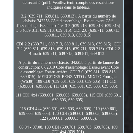
de sécurité (pdf). Veuillez tenir compte des restrictions
indiquées dans le tableau.
3.2 (639.711, 639.811, 639.813). À partir du numéro de
châssis: 342258 Côté d'assemblage: Essieu avant Côté
d'assemblage: Essieu arrière. 3.2 (639.713, 639.813, 639.815).
3.5 (639.811, 639.813, 639.815). CDI 2.0 (639.711, 639.713,
639.811, 639.813, 639.815).
CDI 2.2 (639.711, 639.713, 639.811, 639.813, 639.815). CDI
2.2 (639.811, 639.813, 639.815, 639.711, 639.713). CDI 2.2
4-matic 639.711, 639.713, 639.811, 639.813...
À partir du numéro de châssis: 342258 à partir de lannée de
construction: 07/2010 Côté d'assemblage: Essieu avant Côté
d'assemblage: Essieu arrière. CDI 3.0 (639.811, 639.813,
639.815). MERCEDES-BENZ VITO / MIXTO Fourgon
(W639). 109 CDI (639.601, 639.603, 639.605). 111 CDI
(639.601, 639.603). 111 CDI (639.601, 639.603, 639.605).
111 CDI 4x4 (639.601, 639.603, 639.605). 115 CDI (639.601,
639.603, 639.605).
115 CDI 4x4 (639.601, 639.603, 639.605). 119 (639.601,
639.603, 639.605). 120 CDI (639.601, 639.603, 639.605).
122 (639.601, 639.603, 639.605).
06.04 - 07.08. 109 CDI (639.701, 639.703, 639.705). 109
CDI 4x4 (639.701).