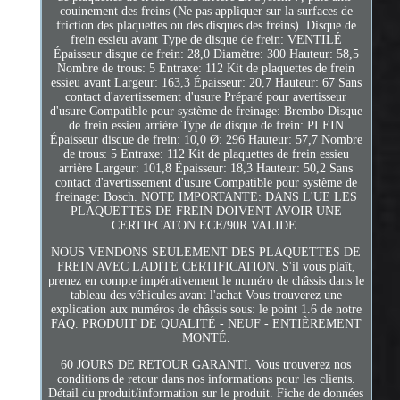
couinement des freins (Ne pas appliquer sur la surfaces de
friction des plaquettes ou des disques des freins). Disque de
frein essieu avant Type de disque de frein: VENTILÉ
Épaisseur disque de frein: 28,0 Diamètre: 300 Hauteur: 58,5
Nombre de trous: 5 Entraxe: 112 Kit de plaquettes de frein
essieu avant Largeur: 163,3 Épaisseur: 20,7 Hauteur: 67 Sans
contact d'avertissement d'usure Préparé pour avertisseur
d'usure Compatible pour système de freinage: Brembo Disque
de frein essieu arrière Type de disque de frein: PLEIN
Épaisseur disque de frein: 10,0 Ø: 296 Hauteur: 57,7 Nombre
de trous: 5 Entraxe: 112 Kit de plaquettes de frein essieu
arrière Largeur: 101,8 Épaisseur: 18,3 Hauteur: 50,2 Sans
contact d'avertissement d'usure Compatible pour système de
freinage: Bosch. NOTE IMPORTANTE: DANS L'UE LES
PLAQUETTES DE FREIN DOIVENT AVOIR UNE
CERTIFCATON ECE/90R VALIDE.
NOUS VENDONS SEULEMENT DES PLAQUETTES DE
FREIN AVEC LADITE CERTIFICATION. S'il vous plaît,
prenez en compte impérativement le numéro de châssis dans le
tableau des véhicules avant l'achat Vous trouverez une
explication aux numéros de châssis sous: le point 1.6 de notre
FAQ. PRODUIT DE QUALITÉ - NEUF - ENTIÈREMENT
MONTÉ.
60 JOURS DE RETOUR GARANTI. Vous trouverez nos
conditions de retour dans nos informations pour les clients.
Détail du produit/information sur le produit. Fiche de données