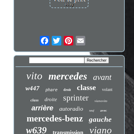
vito
mercedes
avant
classe
w447
phare
volant
droit
sprinter
droite
class
vianovito
arrière
autoradio
avec
neuf
mercedes-benz
gauche
w639
viano
transmission