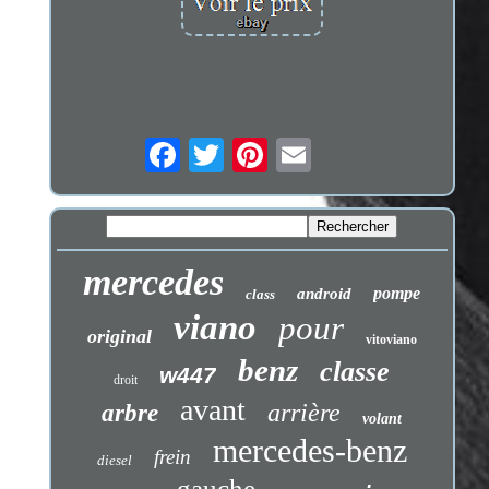
mercedes
pompe
android
class
viano
pour
original
vitoviano
benz
classe
w447
droit
avant
arrière
arbre
volant
mercedes-benz
frein
diesel
gauche