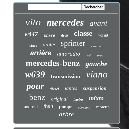
vito
mercedes
avant
classe
w447
phare
volant
droit
sprinter
droite
class
vianovito
arrière
autoradio
avec
neuf
mercedes-benz
gauche
w639
viano
transmission
pour
suspension
jantes
diesel
benz
mixto
original
turbo
frein
android
pompe
moteur
vitoviano
arbre