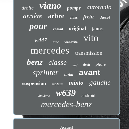
viano
autoradio
droite
pompe
arrière
arbre
frein
diesel
class
pour
original
jantes
volant
vito
w447
avec
vianovito
mercedes
transmission
benz
classe
phare
droit
neuf
avant
sprinter
turbo
gauche
mixto
suspension
moteur
w639
android
vitoviano
mercedes-benz
Accueil