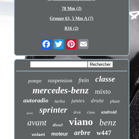
70 Mm (2)
Groupe 63, 5 Mm A (7)
R16 (2)
classe
frein
suspension
pompe
mercedes-benz
mixto
autoradio
jantes
droite
turbo
phare
sprinter
android
class
droit
avec
viano
benz
avant
diesel
arbre
w447
moteur
volant