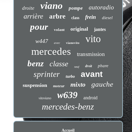
viano
autoradio
droite
pompe
arrière
arbre
frein
diesel
class
pour
original
jantes
volant
vito
w447
avec
vianovito
mercedes
transmission
benz
classe
phare
droit
neuf
avant
sprinter
turbo
gauche
mixto
suspension
moteur
w639
android
vitoviano
mercedes-benz
Accueil