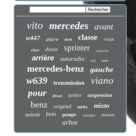
vito
mercedes
avant
classe
w447
phare
volant
droit
sprinter
droite
class
vianovito
arrière
autoradio
avec
neuf
mercedes-benz
gauche
w639
viano
transmission
pour
suspension
jantes
diesel
benz
mixto
original
turbo
frein
android
pompe
moteur
vitoviano
arbre