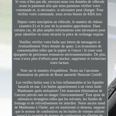
Si vous n'êtes pas sûr, envoyez-nous vos données de véhicule
avant le paiement afin que nous puissions vérifier votre
commande et, si nécessaire, si nécessaire peut changer. Pour
vérifier votre commande, nous avons besoin de KBA non.
Depuis votre inscription au véhicule, le numéro de châssis
(numéro E) et le jour de la première approbation. Dans
certains cas, de plus amples informations sont nécessaires pour
pour identifier en toute sécurité la pièce de rechange requise.
Veuillez vérifier votre boîte aux lettres de messagerie et
éventuellement Votre dossier de spam. Les économies de
consommables telles que le papier et l'encre / le toner sont
épargnées de précieuses ressources environnementales. De plus,
vous n'avez plus d'efforts pour stocker, supprimer et rechercher
votre facture.
Note sur le numéro d'expédition. Notes sur l'ancienne
élimination du pétrole de Renet autoteile Netzwärt GmbH.
Les vieilles huiles sont à la fois inflammables et les liquides
hazards en eau. Les huiles appartiennent à un vieux huile
Manhname après utilisation! Une mauvaise élimination de
l'ancien pétrole met en danger l'environnement! Tout ajout de
substances étrangères telles que les solvants, les fluides de
freinage et de refroidissement est interdite. Notre ancien stand
de Manhname à l'huile, qui est mentionné ci-dessous, suppose
que le moteur de combustion ou les huiles de vitesses utilisés
jusqu'à la quantité de moteur de combustion ou d'huiles de