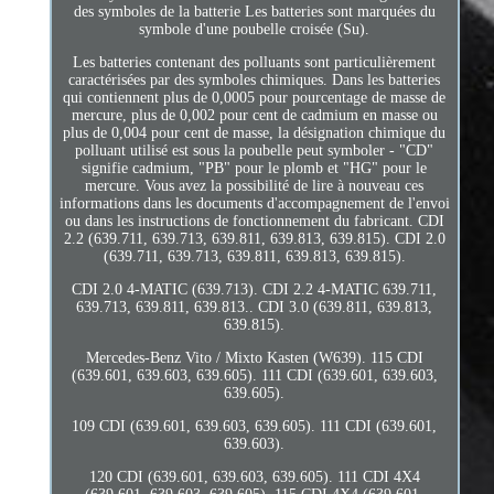
des symboles de la batterie Les batteries sont marquées du
symbole d'une poubelle croisée (Su).
Les batteries contenant des polluants sont particulièrement
caractérisées par des symboles chimiques. Dans les batteries
qui contiennent plus de 0,0005 pour pourcentage de masse de
mercure, plus de 0,002 pour cent de cadmium en masse ou
plus de 0,004 pour cent de masse, la désignation chimique du
polluant utilisé est sous la poubelle peut symboler - "CD"
signifie cadmium, "PB" pour le plomb et "HG" pour le
mercure. Vous avez la possibilité de lire à nouveau ces
informations dans les documents d'accompagnement de l'envoi
ou dans les instructions de fonctionnement du fabricant. CDI
2.2 (639.711, 639.713, 639.811, 639.813, 639.815). CDI 2.0
(639.711, 639.713, 639.811, 639.813, 639.815).
CDI 2.0 4-MATIC (639.713). CDI 2.2 4-MATIC 639.711,
639.713, 639.811, 639.813.. CDI 3.0 (639.811, 639.813,
639.815).
Mercedes-Benz Vito / Mixto Kasten (W639). 115 CDI
(639.601, 639.603, 639.605). 111 CDI (639.601, 639.603,
639.605).
109 CDI (639.601, 639.603, 639.605). 111 CDI (639.601,
639.603).
120 CDI (639.601, 639.603, 639.605). 111 CDI 4X4