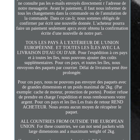
ne consulte pas les e-mails envoyés directement r l'adresse de
notre messagerie. Avant le paiement, il faut nous informer de
tous les changements dans la commande ou de l'annulation de
la commande. Dans ce cas-lr, nous sommes obligés de
confirmer par écrit une nouvelle donnée. L'acheteur pourra
faire un paiement seulement aprcs avoir obtenu la confirmation
écrite d'une nouvelle de notre part.
TOUS LES PAYS À L'EXTÉRIEUR DE L'UNION
EUROPÉENNE. ET TOUTES LES ÎLES AVEC LA
LIVRAISON D'EAU OU D'AIR. Pour l'expédition à ces pays
et à toutes les îles, nous pouvons ajouter des coûts
supplémentaires. Pour ces pays, et toutes les îles, nous
envoyons des paquets par courrier. Délai de livraison peut être
prolongée.
Pour ces pays, nous ne pouvons pas envoyer des paquets avec
de grandes dimensions et un poids maximal de 2kg. (Par
exemple: cache de moteur, protection de portes). Postier refuse
de prendre en charge l'expédition et nous remboursons votre
argent. Pour ces pays et les îles Les frais de retour REND
ACHETEUR. Nous avons aucun moyen de récupérer le
paquet.
ALL COUNTRIES FROM OUTSIDE THE EUROPEAN
UNION. For these countries, we can not send packets with
large dimensions and a maximum weight of 2kg.