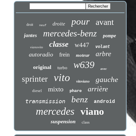
pour
avant
droite
droit
neuf
mercedes-benz
jantes
pompe
classe
w447
volant
vianovito
arbre
autoradio
frein
moteur
w639
original
turbo
avec
vito
sprinter
gauche
vitoviano
arrière
mixto
diesel
phare
benz
transmission
android
mercedes
viano
suspension
class