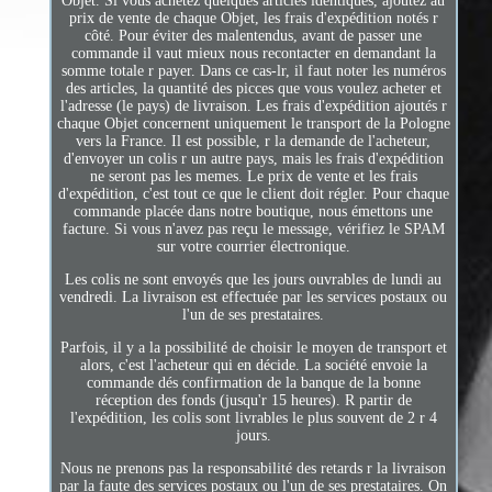
Objet. Si vous achetez quelques articles identiques, ajoutez au
prix de vente de chaque Objet, les frais d'expédition notés r
côté. Pour éviter des malentendus, avant de passer une
commande il vaut mieux nous recontacter en demandant la
somme totale r payer. Dans ce cas-lr, il faut noter les numéros
des articles, la quantité des picces que vous voulez acheter et
l'adresse (le pays) de livraison. Les frais d'expédition ajoutés r
chaque Objet concernent uniquement le transport de la Pologne
vers la France. Il est possible, r la demande de l'acheteur,
d'envoyer un colis r un autre pays, mais les frais d'expédition
ne seront pas les memes. Le prix de vente et les frais
d'expédition, c'est tout ce que le client doit régler. Pour chaque
commande placée dans notre boutique, nous émettons une
facture. Si vous n'avez pas reçu le message, vérifiez le SPAM
sur votre courrier électronique.
Les colis ne sont envoyés que les jours ouvrables de lundi au
vendredi. La livraison est effectuée par les services postaux ou
l'un de ses prestataires.
Parfois, il y a la possibilité de choisir le moyen de transport et
alors, c'est l'acheteur qui en décide. La société envoie la
commande dés confirmation de la banque de la bonne
réception des fonds (jusqu'r 15 heures). R partir de
l'expédition, les colis sont livrables le plus souvent de 2 r 4
jours.
Nous ne prenons pas la responsabilité des retards r la livraison
par la faute des services postaux ou l'un de ses prestataires. On