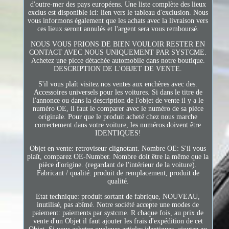
d'outre-mer des pays européens. Une liste complète des lieux
exclus est disponible ici: lien vers le tableau d'exclusion. Nous
vous informons également que les achats avec la livraison vers
ces lieux seront annulés et l'argent sera vous remboursé.
NOUS VOUS PRIONS DE BIEN VOULOIR RESTER EN
CONTACT AVEC NOUS UNIQUEMENT PAR SYSTCME.
Achetez une picce détachée automobile dans notre boutique.
DESCRIPTION DE L'OBJET DE VENTE.
S'il vous plaît visitez nos ventes aux enchères avec des.
Accessoires universels pour les voitures. Si dans le titre de
l'annonce ou dans la description de l'objet de vente il y a le
numéro OE, il faut le comparer avec le numéro de sa pièce
originale. Pour que le produit acheté chez nous marche
correctement dans votre voiture, les numéros doivent être
IDENTIQUES!
Objet en vente: retroviseur clignotant. Nombre OE: S'il vous
plaît, comparez OE-Number. Nombre doit être la même que la
pièce d'origine. (regardant de l'intérieur de la voiture).
Fabricant / qualité: produit de remplacement, produit de
qualité.
Etat technique: produit sortant de fabrique, NOUVEAU,
inutilisé, pas abîmé. Notre société accepte une modes de
paiement: paiements par systcme. R chaque fois, au prix de
vente d'un Objet il faut ajouter les frais d'expédition de cet