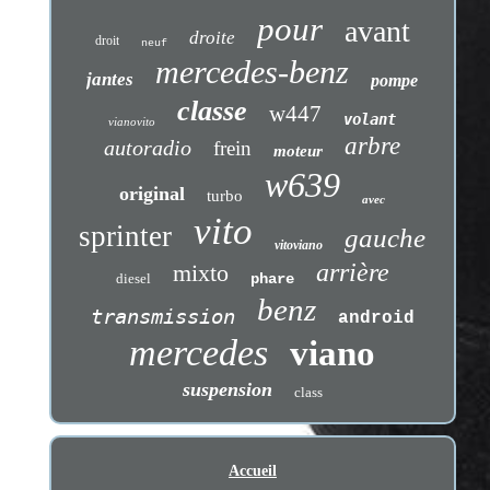
pour
avant
droite
droit
neuf
mercedes-benz
jantes
pompe
classe
w447
volant
vianovito
arbre
autoradio
frein
moteur
w639
original
turbo
avec
vito
sprinter
gauche
vitoviano
arrière
mixto
diesel
phare
benz
transmission
android
mercedes
viano
suspension
class
Accueil