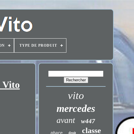
ON
TYPE DE PRODUIT
 Vito
vito
mercedes
avant
w447
classe
phare
droit