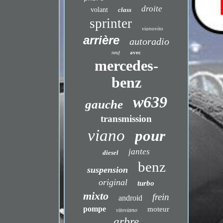
droite
volant
class
sprinter
vianovito
arrière
autoradio
avec
neuf
mercedes-
benz
w639
gauche
transmission
viano
pour
jantes
diesel
benz
suspension
original
turbo
mixto
frein
android
pompe
moteur
vitoviano
arbre