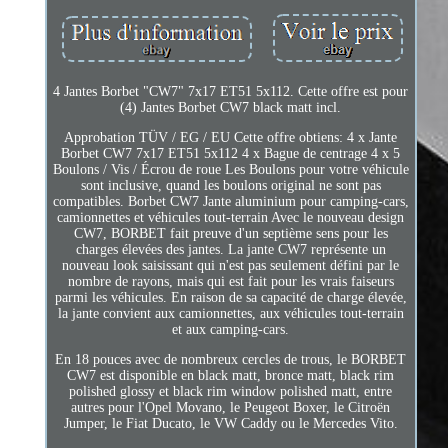
4 Jantes Borbet "CW7" 7x17 ET51 5x112. Cette offre est pour
(4) Jantes Borbet CW7 black matt incl.
Approbation TÜV / EG / EU Cette offre obtiens: 4 x Jante
Borbet CW7 7x17 ET51 5x112 4 x Bague de centrage 4 x 5
Boulons / Vis / Écrou de roue Les Boulons pour votre véhicule
sont inclusive, quand les boulons original ne sont pas
compatibles. Borbet CW7 Jante aluminium pour camping-cars,
camionnettes et véhicules tout-terrain Avec le nouveau design
CW7, BORBET fait preuve d'un septième sens pour les
charges élevées des jantes. La jante CW7 représente un
nouveau look saisissant qui n'est pas seulement défini par le
nombre de rayons, mais qui est fait pour les vrais faiseurs
parmi les véhicules. En raison de sa capacité de charge élevée,
la jante convient aux camionnettes, aux véhicules tout-terrain
et aux camping-cars.
En 18 pouces avec de nombreux cercles de trous, le BORBET
CW7 est disponible en black matt, bronce matt, black rim
polished glossy et black rim window polished matt, entre
autres pour l'Opel Movano, le Peugeot Boxer, le Citroën
Jumper, le Fiat Ducato, le VW Caddy ou le Mercedes Vito.