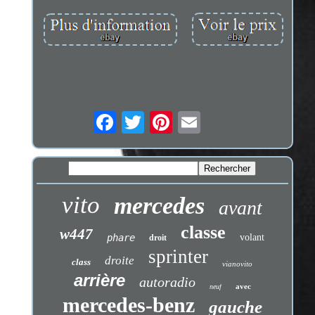
vito
mercedes
avant
classe
w447
phare
volant
droit
sprinter
droite
class
vianovito
arrière
autoradio
avec
neuf
mercedes-benz
gauche