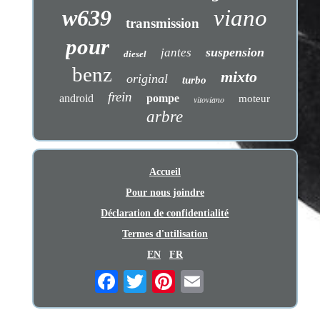
w639
viano
transmission
pour
suspension
jantes
diesel
benz
mixto
original
turbo
frein
android
pompe
moteur
vitoviano
arbre
Accueil
Pour nous joindre
Déclaration de confidentialité
Termes d'utilisation
EN
FR