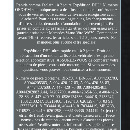
Rapide comme l'éclair 1 à 2 jours Expédition DHL! Numéros
OE/OEM sont uniquement à des fins de comparaison! Assurez-
vous de vérifier votre adresse de livraison enregistrée avant
d'acheter! Pour des raisons logistiques, les changements
d'adresse et les demandes d'annulation ne peuvent plus être
prises en compte après l'achat! 2x étrier de frein essieu avant
gauche droite pour Mercedes Viano Vito W639. Commandez
avant 14h et recevez les articles sous 1 à 2 jours ouvrés. Ne
manquez plus aucune offre spéciale!
Expédition DHL ultra rapide en 1 à 2 jours. Droit de
rétractation d'un mois. La liste des véhicules n'est qu'une
sélection approximative! ASSUREZ-VOUS de comparer votre
numéro de pièce, votre code moteur, etc. Si vous avez des
questions, vous pouvez nous contacter à tout moment.
Numéro de pièce d'origine. BR-356 + BR-357, A0044202783,
A0044205383, A-004-420-27-83, A-004-420-53-83,
A4474207600, A-447-420-76-00, A0044205483,
A0044202883 A44, 74207700, A-004-420-54-83, A-004-420-
28-83, A-447-420-77-00, 0986134336, 344418, 2133247,
13012133247, 38211400, 3192410, 6261297, 43. 03 91,
133223491, 8170344418, 404418, 8170344419, ME6268,
7110927, 404419, 6261298, 0986135336, 344419. 1x jeu (2x
étrier de frein). Avant gauche et droite Essieu avant. Pièce
neuve - pas de caution - aucun retour d'anciennes pièces
nécessaire! Veuillez noter les informations supplémentaires
dans le tableau des véhicules! - Position d'installation : essieu