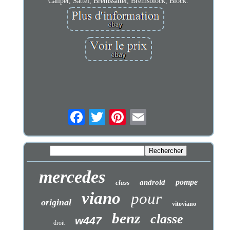
Caliper, Sattel, Bremssattel, Bremsblock, Block.
mercedes
pompe
android
class
viano
pour
original
vitoviano
benz
classe
w447
droit