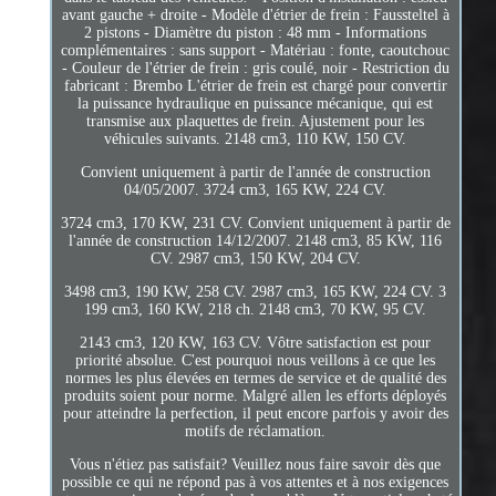
avant gauche + droite - Modèle d'étrier de frein : Faussteltel à
2 pistons - Diamètre du piston : 48 mm - Informations
complémentaires : sans support - Matériau : fonte, caoutchouc
- Couleur de l'étrier de frein : gris coulé, noir - Restriction du
fabricant : Brembo L'étrier de frein est chargé pour convertir
la puissance hydraulique en puissance mécanique, qui est
transmise aux plaquettes de frein. Ajustement pour les
véhicules suivants. 2148 cm3, 110 KW, 150 CV.
Convient uniquement à partir de l'année de construction
04/05/2007. 3724 cm3, 165 KW, 224 CV.
3724 cm3, 170 KW, 231 CV. Convient uniquement à partir de
l'année de construction 14/12/2007. 2148 cm3, 85 KW, 116
CV. 2987 cm3, 150 KW, 204 CV.
3498 cm3, 190 KW, 258 CV. 2987 cm3, 165 KW, 224 CV. 3
199 cm3, 160 KW, 218 ch. 2148 cm3, 70 KW, 95 CV.
2143 cm3, 120 KW, 163 CV. Vôtre satisfaction est pour
priorité absolue. C'est pourquoi nous veillons à ce que les
normes les plus élevées en termes de service et de qualité des
produits soient pour norme. Malgré allen les efforts déployés
pour atteindre la perfection, il peut encore parfois y avoir des
motifs de réclamation.
Vous n'étiez pas satisfait? Veuillez nous faire savoir dès que
possible ce qui ne répond pas à vos attentes et à nos exigences