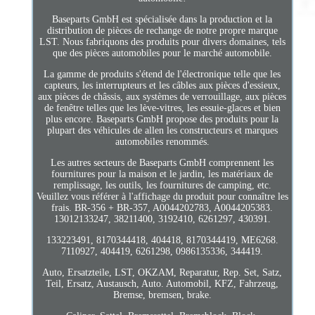
Baseparts GmbH est spécialisée dans la production et la
distribution de pièces de rechange de notre propre marque
LST. Nous fabriquons des produits pour divers domaines, tels
que des pièces automobiles pour le marché automobile.
La gamme de produits s'étend de l'électronique telle que les
capteurs, les interrupteurs et les câbles aux pièces d'essieux,
aux pièces de châssis, aux systèmes de verrouillage, aux pièces
de fenêtre telles que les lève-vitres, les essuie-glaces et bien
plus encore. Baseparts GmbH propose des produits pour la
plupart des véhicules de allen les constructeurs et marques
automobiles renommés.
Les autres secteurs de Baseparts GmbH comprennent les
fournitures pour la maison et le jardin, les matériaux de
remplissage, les outils, les fournitures de camping, etc.
Veuillez vous référer à l'affichage du produit pour connaître les
frais. BR-356 + BR-357, A0044202783, A0044205383.
13012133247, 38211400, 3192410, 6261297, 430391.
133223491, 8170344418, 404418, 8170344419, ME6268.
7110927, 404419, 6261298, 0986135336, 344419.
Auto, Ersatzteile, LST, OKZAM, Reparatur, Rep. Set, Satz,
Teil, Ersatz, Austausch, Auto. Automobil, KFZ, Fahrzeug,
Bremse, bremsen, brake.