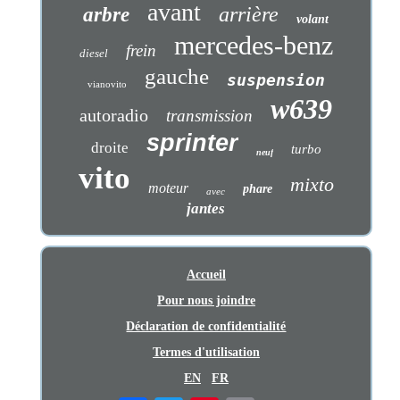
avant
arrière
arbre
volant
mercedes-benz
frein
diesel
gauche
suspension
vianovito
w639
autoradio
transmission
sprinter
droite
turbo
neuf
vito
mixto
moteur
phare
avec
jantes
Accueil
Pour nous joindre
Déclaration de confidentialité
Termes d'utilisation
EN
FR