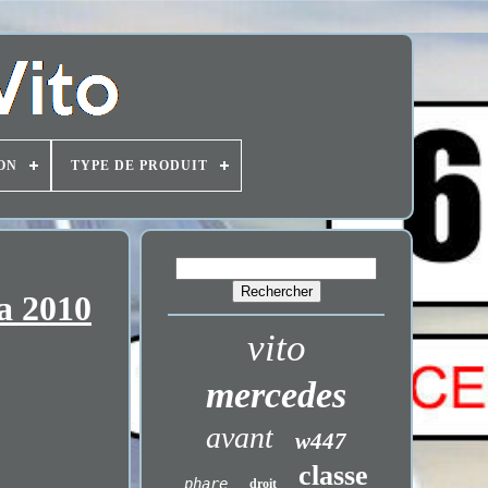
ON
TYPE DE PRODUIT
a 2010
vito
mercedes
avant
w447
classe
phare
droit