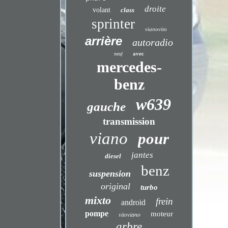
droite
volant
class
sprinter
vianovito
arrière
autoradio
avec
neuf
mercedes-
benz
w639
gauche
transmission
viano
pour
jantes
diesel
benz
suspension
original
turbo
mixto
frein
android
pompe
moteur
vitoviano
arbre