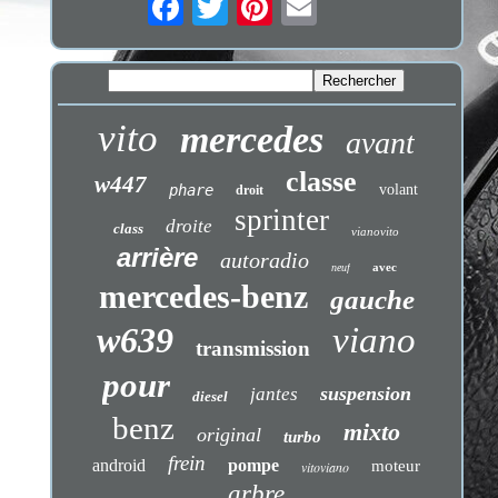
vito
mercedes
avant
classe
w447
phare
volant
droit
sprinter
droite
class
vianovito
arrière
autoradio
avec
neuf
mercedes-benz
gauche
w639
viano
transmission
pour
suspension
jantes
diesel
benz
mixto
original
turbo
frein
android
pompe
moteur
vitoviano
arbre