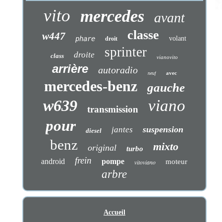
vito
mercedes
avant
classe
w447
phare
volant
droit
sprinter
droite
class
vianovito
arrière
autoradio
avec
neuf
mercedes-benz
gauche
w639
viano
transmission
pour
suspension
jantes
diesel
benz
mixto
original
turbo
frein
android
pompe
moteur
vitoviano
arbre
Accueil