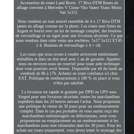
Accessoires de roues Land Rover. 17 Riva DTM Roues en
alliage convient à Mercedes V Classe Vito Vaneo Viano Mixto
Van 5x112.
Nous vendons un tout nouvel ensemble de 4 x 17 Riva DTM
jantes en alliage comme sur la photo. Les roues sont finies en
Argent et fourni avec un kit de montage complet, des boulons
de verrouillage et un signé pour une livraison sécurisée. Ce que
nous vendons dans cette vente aux enchères. 5x17 5x112 ET45
x 4. Boulons de verrouillage x 4 + clé.
Les roues que nous avons à vendre arriveront entièrement
emballées et dans un état neuf avec 1 an de garantie. Appelez-
nous ou envoyez-nous un courriel pour toute aide technique
dont vous pourriez avoir besoin. Disponible par tél du lundi au
vendredi de 8h à 17h. Achetez en toute confiance ici chez
EXT. Politique de remboursement à 100 % en place si vous
n'êtes pas satisfait.
La livraison est rapide et gratuite par DPD ou UPS sous
Singed pour une livraison sécurisée, toutes les marchandises
expédiées dans les 24 heures suivant l'achat. Nous proposons
une politique de retour de 30 jours pour un remboursement
complet. Dans le cas peu probable où vous auriez reçu des
marchandises endommagées ou défectueuses, nous vous
proposerons un remplacement ou un remboursement si les
marchandises nous sont retournées dans les 30 jours. Pour les
achats sur roues uniquement, vous devez tester le montage des