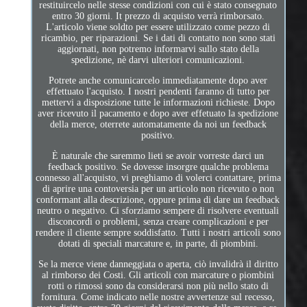
restituircelo nelle stesse condizioni con cui è stato consegnato
entro 30 giorni. It prezzo di acquisto verrà rimborsato.
L'articolo viene soldto per essere utilizzato come pezzo di
ricambio, per riparazioni. Se i dati di contatto non sono stati
aggiornati, non potremo informarvi sullo stato della
spedizione, nè darvi ulteriori comunicazioni.
Potrete anche comunicarcelo immediatamente dopo aver
effettuato l'acquisto. I nostri pendenti faranno di tutto per
mettervi a disposizione tutte le informazioni richieste. Dopo
aver ricevuto il pacamento e dopo aver effetuato la spedizione
della merce, oterrete automatamente da noi un feedback
positivo.
È naturale che saremmo lieti se avoir vorreste darci un
feedback positivo. Se dovesse insorgre qualche problema
connesso all'acquisto, vi preghiamo di volerci contattare, prima
di aprire una contoversia per un articolo non ricevuto o non
conformant alla descrizione, oppure prima di dare un feedback
neutro o negativo. Ci sforziamo sempere di risolvere eventuali
disconcordi o problemi, senza creare complicazioni e per
rendere il cliente sempre soddisfatto. Tutti i nostri articoli sono
dotati di speciali marcature e, in parte, di piombini.
Se la merce viene danneggiata o aperta, ciò invalidrà il diritto
al rimborso dei Costi. Gli articoli con marcature o piombini
rotti o rimossi sono da considerarsi non più nello stato di
fornitura. Come indicato nelle nostre avvertenze sul recesso,