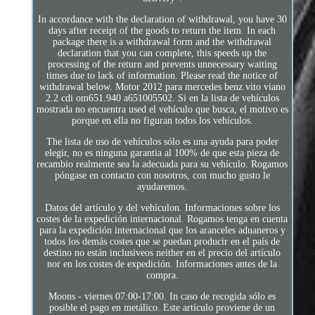
In accordance with the declaration of withdrawal, you have 30
days after receipt of the goods to return the item. In each
package there is a withdrawal form and the withdrawal
declaration that you can complete, this speeds up the
processing of the return and prevents unnecessary waiting
times due to lack of information. Please read the notice of
withdrawal below. Motor 2012 para mercedes benz vito viano
2.2 cdi om651.940 a651005502. Si en la lista de vehículos
mostrada no encuentra used el vehículo que busca, el motivo es
porque en ella no figuran todos los vehículos.
The lista de uso de vehículos sólo es una ayuda para poder
elegir, no es ninguna garantia al 100% de que esta pieza de
recambio realmente sea la adecuada para su vehículo. Rogamos
póngase en contacto con nosotros, con mucho gusto le
ayudaremos.
Datos del artículo y del vehículon. Informaciones sobre los
costes de la expedición internacional. Rogamos tenga en cuenta
para la expedición internacional que los aranceles aduaneros y
todos los demás costes que se puedan producir en el país de
destino no están inclusiveos neither en el precio del artículo
nor en los costes de expedición. Informaciones antes de la
compra.
Moons - viernes 07:00-17:00. In caso de recogida sólo es
posible el pago en metálico. Este artículo proviene de un