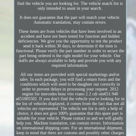
find the vehicle you are looking for. The vehicle match list is
only intended to assist in your search.
It does not guarantee that the part will match your vehicle.
Automatic translation, may contain errors.
These items are from vehicles that have been involved in an
accident and have not been tested for function and hidden
deficiencies. We give you the opportunity to test the product
send it back within 30 days, to determine if the item is
functional. Please verify the part number in order to secure the
part being ordered is the right model for your vehicle. Our
staffs are always available to help and provide you with any
required information.
All our items are provided with special marketings and/or
sales. In each package, you will find a return form and the
conditions which will need to be daughter out correctly in
order to prevent delays in processing your request. 2012
engine for mercedes benz vito viano 2.2 cdi om651.940
a651005502. If you don't find the vehicle you're looking for in
the list of vehicles displayed, it comes from the fact that not all
vehicles are represented. The vehicle use list is only a help of
choice, it does not give 100% guarantee that this spare part is
suitable for your vehicle. Please contact us and we will gladly
help you. Machine translation, can contain errors. Information
on international shipping costs. For an international shipment,
keep in mind that there are customs and possibly other charges