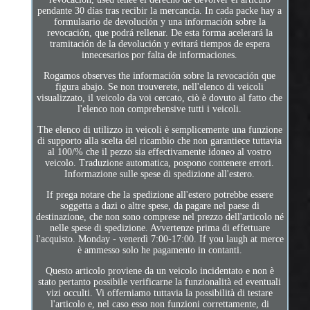
pendante 30 días tras recibir la mercancía. In cada packe hay a
formulaario de devolución y una información sobre la
revocación, que podrá rellenar. De esta forma acelerará la
tramitación de la devolución y evitará tiempos de espera
innecesarios por falta de informaciones.
Rogamos observes the información sobre la revocación que
figura abajo. Se non trouverete, nell'elenco di veicoli
visualizzato, il veicolo da voi cercato, ciò è dovuto al fatto che
l'elenco non comprehensive tutti i veicoli.
The elenco di utilizzo in veicoli è semplicemente una funzione
di supporto alla scelta del ricambio che non garantiece tuttavia
al 100/% che il pezzo sia effectivamente idoneo al vostro
veicolo. Traduzione automatica, pospono contenere errori.
Informazione sulle spese di spedizione all'estero.
If prega notare che la spedizione all'estero potrebbe essere
soggetta a dazi o altre spese, da pagare nel paese di
destinazione, che non sono comprese nel prezzo dell'articolo né
nelle spese di spedizione. Avvertenze prima di effettuare
l'acquisto. Monday - venerdì 7:00-17:00. If you laugh at merce
è ammesso solo he pagamento in contanti.
Questo articolo proviene da un veicolo incidentato e non è
stato pertanto possibile verificarne la funzionalità ed eventuali
vizi occulti. Vi offerniamo tuttavia la possibilità di testare
l'articolo e, nel caso esso non funzioni correttamente, di