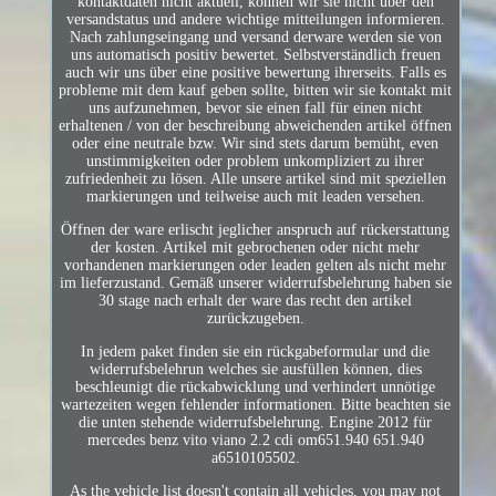
kontaktdaten nicht aktuell, können wir sie nicht über den
versandstatus und andere wichtige mitteilungen informieren.
Nach zahlungseingang und versand derware werden sie von
uns automatisch positiv bewertet. Selbstverständlich freuen
auch wir uns über eine positive bewertung ihrerseits. Falls es
probleme mit dem kauf geben sollte, bitten wir sie kontakt mit
uns aufzunehmen, bevor sie einen fall für einen nicht
erhaltenen / von der beschreibung abweichenden artikel öffnen
oder eine neutrale bzw. Wir sind stets darum bemüht, even
unstimmigkeiten oder problem unkompliziert zu ihrer
zufriedenheit zu lösen. Alle unsere artikel sind mit speziellen
markierungen und teilweise auch mit leaden versehen.
Öffnen der ware erlischt jeglicher anspruch auf rückerstattung
der kosten. Artikel mit gebrochenen oder nicht mehr
vorhandenen markierungen oder leaden gelten als nicht mehr
im lieferzustand. Gemäß unserer widerrufsbelehrung haben sie
30 stage nach erhalt der ware das recht den artikel
zurückzugeben.
In jedem paket finden sie ein rückgabeformular und die
widerrufsbelehrun welches sie ausfüllen können, dies
beschleunigt die rückabwicklung und verhindert unnötige
wartezeiten wegen fehlender informationen. Bitte beachten sie
die unten stehende widerrufsbelehrung. Engine 2012 für
mercedes benz vito viano 2.2 cdi om651.940 651.940
a6510105502.
As the vehicle list doesn't contain all vehicles, you may not