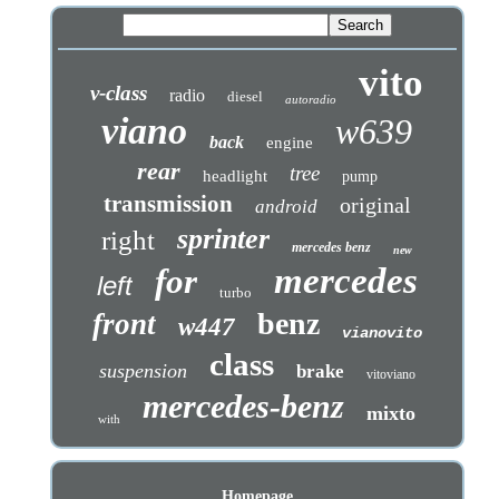
vito
v-class
radio
diesel
autoradio
viano
w639
back
engine
rear
tree
headlight
pump
transmission
original
android
sprinter
right
mercedes benz
new
mercedes
for
left
turbo
benz
front
w447
vianovito
class
suspension
brake
vitoviano
mercedes-benz
mixto
with
Homepage