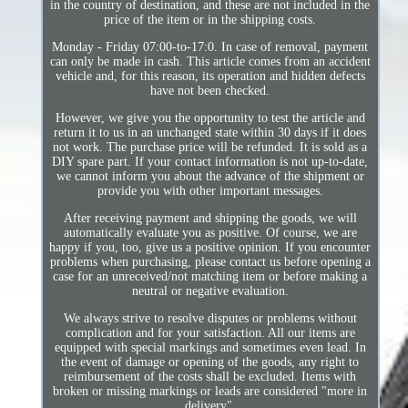
in the country of destination, and these are not included in the
price of the item or in the shipping costs.
Monday - Friday 07:00-to-17:0. In case of removal, payment
can only be made in cash. This article comes from an accident
vehicle and, for this reason, its operation and hidden defects
have not been checked.
However, we give you the opportunity to test the article and
return it to us in an unchanged state within 30 days if it does
not work. The purchase price will be refunded. It is sold as a
DIY spare part. If your contact information is not up-to-date,
we cannot inform you about the advance of the shipment or
provide you with other important messages.
After receiving payment and shipping the goods, we will
automatically evaluate you as positive. Of course, we are
happy if you, too, give us a positive opinion. If you encounter
problems when purchasing, please contact us before opening a
case for an unreceived/not matching item or before making a
neutral or negative evaluation.
We always strive to resolve disputes or problems without
complication and for your satisfaction. All our items are
equipped with special markings and sometimes even lead. In
the event of damage or opening of the goods, any right to
reimbursement of the costs shall be excluded. Items with
broken or missing markings or leads are considered "more in
delivery".