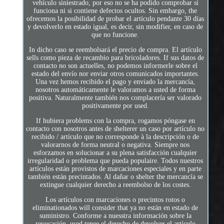
vehículo siniestrado, por eso no se ha podido comprobar si
funciona ni si contiene defectos ocultos. Sin embargo, the
ofrecemos la posibilidad de probar el artículo pendante 30 días
y devolverlo en estado igual, es decir, sin modifier, en caso de
que no funcione.
In dicho caso se reembolsará el precio de compra. El artículo
sells como pieza de recambio para bricoladores. If sus datos de
contacto no son actuelles, no podemos informerle sobre el
estado del envío nor enviar otros comunicados importantes.
Una vez hemos recibido el pago y enviado la mercancía,
nosotros automáticamente le valoramos a usted de forma
positiva. Naturalmente también nos complacería ser valorado
positivamente por used.
If hubiera problems con la compra, rogamos póngase en
contacto con nosotros antes de shelterer un caso por artículo no
recibido / artículo que no corresponde à la descripción o de
valorarnos de forma neutral o negativa. Siempre nos
esforzamos en solucionar a su plena satisfacción cualquier
irregularidad o problema que pueda populaire. Todos nuestros
artículos están provistos de marcaciones especiales y en parte
también están precintados. Al dañar o shelter the mercancía se
extingue cualquier derecho a reembolso de los costes.
Los artículos con marcaciones o precintos rotos o
eliminationados will consider that ya no están en estado de
suministro. Conforme a nuesstra información sobre la
revocación, used tenee el derecho de devolver el artículo