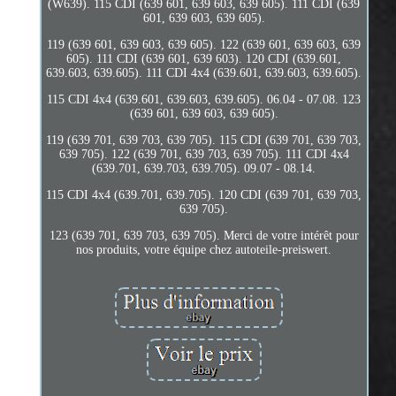
(W639). 115 CDI (639 601, 639 603, 639 605). 111 CDI (639
601, 639 603, 639 605).
119 (639 601, 639 603, 639 605). 122 (639 601, 639 603, 639
605). 111 CDI (639 601, 639 603). 120 CDI (639.601,
639.603, 639.605). 111 CDI 4x4 (639.601, 639.603, 639.605).
115 CDI 4x4 (639.601, 639.603, 639.605). 06.04 - 07.08. 123
(639 601, 639 603, 639 605).
119 (639 701, 639 703, 639 705). 115 CDI (639 701, 639 703,
639 705). 122 (639 701, 639 703, 639 705). 111 CDI 4x4
(639.701, 639.703, 639.705). 09.07 - 08.14.
115 CDI 4x4 (639.701, 639.705). 120 CDI (639 701, 639 703,
639 705).
123 (639 701, 639 703, 639 705). Merci de votre intérêt pour
nos produits, votre équipe chez autoteile-preiswert.