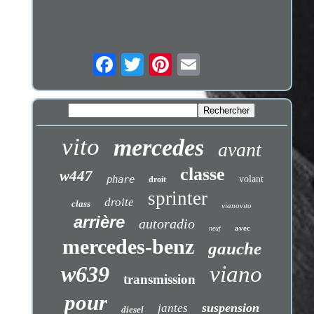
vito
mercedes
avant
classe
w447
phare
volant
droit
sprinter
droite
class
vianovito
arrière
autoradio
avec
neuf
mercedes-benz
gauche
w639
viano
transmission
pour
suspension
jantes
diesel