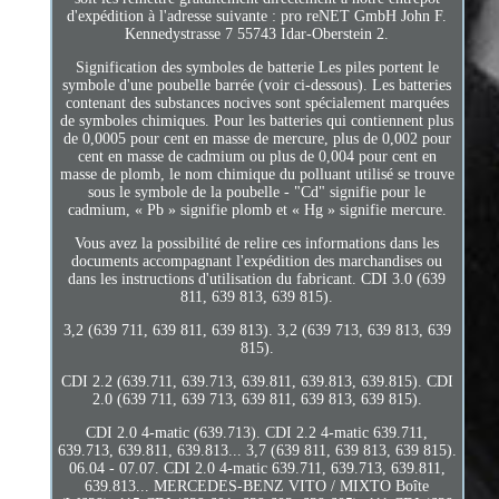
d'expédition à l'adresse suivante : pro reNET GmbH John F.
Kennedystrasse 7 55743 Idar-Oberstein 2.
Signification des symboles de batterie Les piles portent le
symbole d'une poubelle barrée (voir ci-dessous). Les batteries
contenant des substances nocives sont spécialement marquées
de symboles chimiques. Pour les batteries qui contiennent plus
de 0,0005 pour cent en masse de mercure, plus de 0,002 pour
cent en masse de cadmium ou plus de 0,004 pour cent en
masse de plomb, le nom chimique du polluant utilisé se trouve
sous le symbole de la poubelle - "Cd" signifie pour le
cadmium, « Pb » signifie plomb et « Hg » signifie mercure.
Vous avez la possibilité de relire ces informations dans les
documents accompagnant l'expédition des marchandises ou
dans les instructions d'utilisation du fabricant. CDI 3.0 (639
811, 639 813, 639 815).
3,2 (639 711, 639 811, 639 813). 3,2 (639 713, 639 813, 639
815).
CDI 2.2 (639.711, 639.713, 639.811, 639.813, 639.815). CDI
2.0 (639 711, 639 713, 639 811, 639 813, 639 815).
CDI 2.0 4-matic (639.713). CDI 2.2 4-matic 639.711,
639.713, 639.811, 639.813... 3,7 (639 811, 639 813, 639 815).
06.04 - 07.07. CDI 2.0 4-matic 639.711, 639.713, 639.811,
639.813... MERCEDES-BENZ VITO / MIXTO Boîte