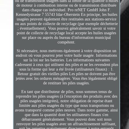
ou de transmission usagées dans la limite de la quantité d'huiles
de moteur à combustion interne ou de transmission distribuée
dans chaque cas individuel. Pro reNET GmbH John F.
Kennedystrasse 7 55743 Idar-Oberstein En principe, les huiles
usagées peuvent également être restituées aux stations-service
ou aux points de collecte de recyclage (par exemple déchetterie
; éventuellement). Vous pouvez généralement savoir si votre
point de collecte de recyclage local accepte les huiles usagées
sur place ou auprès du bureau d'information municipal
compétent.
Si nécessaire, nous mettrons également à votre disposition un
endroit où vous pourrez jeter votre huile usagée. Informations
sur la loi sur les batteries. Les informations suivantes
s'adressent à ceux qui utilisent des piles et ne les revendent plus
sous la forme qui leur a été livrée (utilisateurs finaux) : 1.
Retour gratuit des vieilles piles Les piles ne doivent pas être
jetées avec les ordures ménagères. Vous êtes légalement obligé
de restituer les piles usagées.
En tant que distributeur de piles, nous sommes tenus de
reprendre les piles usagées (à l'exception des produits avec des
piles usagées intégrées), notre obligation de reprise étant
limitée aux piles usagées du type que nous transportons ou
avons transporté comme piles neuves. Dans notre gamme, ainsi
que dans la quantité dont les utilisateurs finaux s'en
débarrassent généralement. Vous pouvez donc soit nous
renvoyer les piles usagées avec un affranchissement suffisant,
soit les remettre gratuitement directement à notre entrepôt