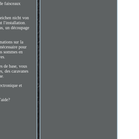
de faisceaux
weichen nicht von
l'installation.
cas, un découpage
mations sur la
 nécessaire pour
ous sommes en
res.
es de base, vous
s, des caravanes
ue.
ectronique et
'aide?