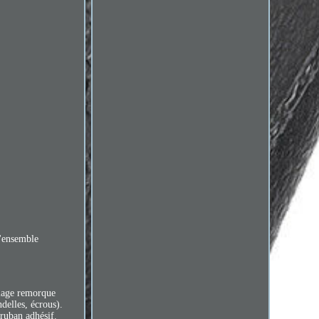
l'ensemble
.
elage remorque
delles, écrous).
 ruban adhésif.