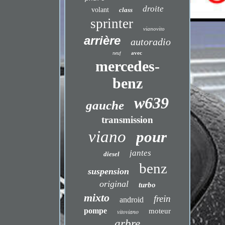
droite
volant
class
sprinter
vianovito
arrière
autoradio
avec
neuf
mercedes-
benz
w639
gauche
transmission
viano
pour
jantes
diesel
benz
suspension
original
turbo
mixto
frein
android
pompe
moteur
vitoviano
arbre