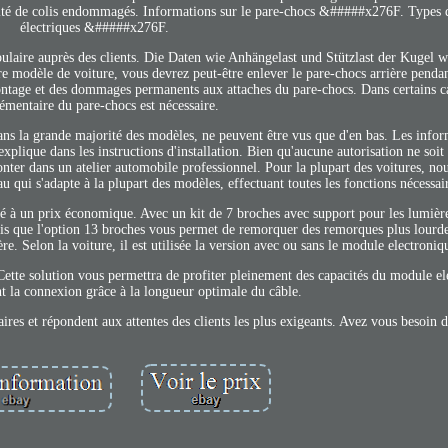
ntité de colis endommagés. Informations sur le pare-chocs &#####x276F. Types 
électriques &#####x276F.
opulaire auprès des clients. Die Daten wie Anhängelast und Stützlast der Kugel 
modèle de voiture, vous devrez peut-être enlever le pare-chocs arrière pendant 
ontage et des dommages permanents aux attaches du pare-chocs. Dans certains 
émentaire du pare-chocs est nécessaire.
, dans la grande majorité des modèles, ne peuvent être vus que d'en bas. Les infor
explique dans les instructions d'installation. Bien qu'aucune autorisation ne soit
ter dans un atelier automobile professionnel. Pour la plupart des voitures, n
au qui s'adapte à la plupart des modèles, effectuant toutes les fonctions nécessai
té à un prix économique. Avec un kit de 7 broches avec support pour les lumièr
dis que l'option 13 broches vous permet de remorquer des remorques plus lourde
re. Selon la voiture, il est utilisée la version avec ou sans le module electroniq
ette solution vous permettra de profiter pleinement des capacités du module el
nt la connexion grâce à la longueur optimale du câble.
ires et répondent aux attentes des clients les plus exigeants. Avez vous besoin d