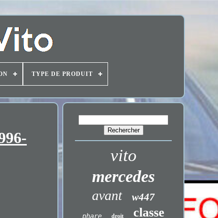
ON
TYPE DE PRODUIT
996-
vito
mercedes
avant
w447
classe
phare
droit