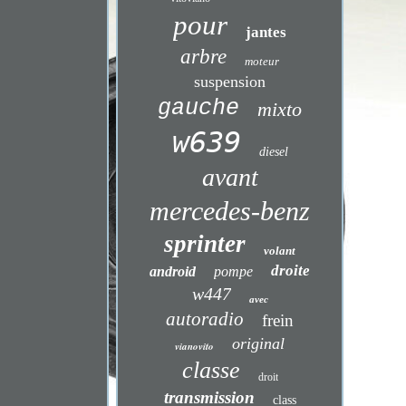
pour
jantes
arbre
moteur
suspension
gauche
mixto
w639
diesel
avant
mercedes-benz
sprinter
volant
droite
android
pompe
w447
avec
autoradio
frein
original
vianovito
classe
droit
transmission
class