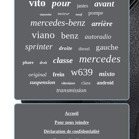
vito
pour
avant
jantes
pompe
moteur
neuf
vianovito
mercedes-benz
arrière
viano
benz
autoradio
sprinter
gauche
droite
diesel
mercedes
classe
phare
droit
w639
mixto
frein
original
suspension
android
class
vitoviano
transmission
Accueil
Pour nous joindre
Déclaration de confidentialité