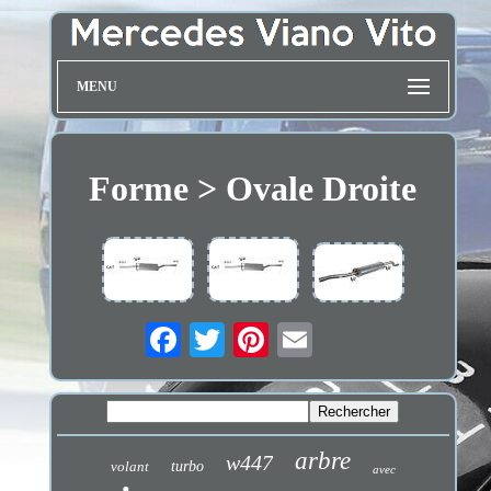
MENU
Forme > Ovale Droite
arbre
w447
volant
turbo
avec