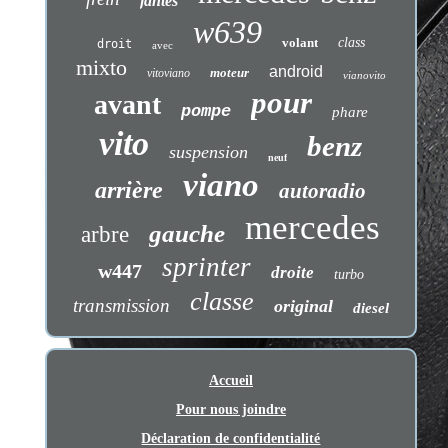
jantes
w639
volant
class
droit
avec
mixto
android
moteur
vitoviano
vianovito
pour
avant
pompe
phare
vito
benz
suspension
neuf
viano
arrière
autoradio
mercedes
gauche
arbre
sprinter
w447
droite
turbo
classe
transmission
original
diesel
Accueil
Pour nous joindre
Déclaration de confidentialité