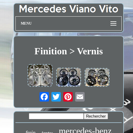
MENU
Finition > Vernis
mercedes-benz
frein