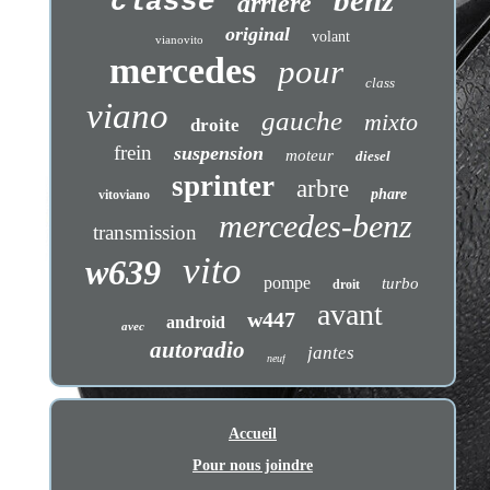
benz
classe
arrière
original
volant
vianovito
mercedes
pour
class
viano
gauche
mixto
droite
frein
suspension
moteur
diesel
sprinter
arbre
phare
vitoviano
mercedes-benz
transmission
vito
w639
pompe
turbo
droit
avant
w447
android
avec
autoradio
jantes
neuf
Accueil
Pour nous joindre