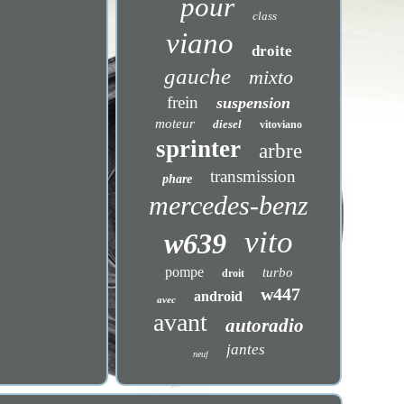
pour
class
viano
droite
gauche
mixto
frein
suspension
moteur
diesel
vitoviano
sprinter
arbre
transmission
phare
mercedes-benz
vito
w639
pompe
turbo
droit
w447
android
avec
avant
autoradio
jantes
neuf