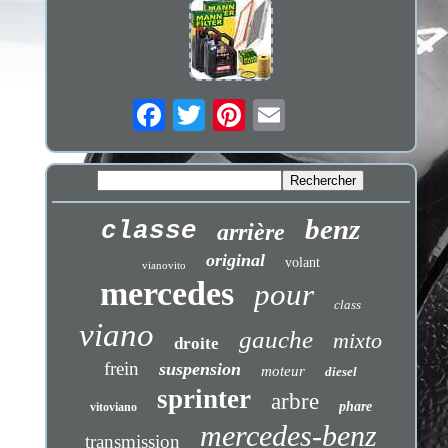
benz
classe
arrière
original
volant
vianovito
mercedes
pour
class
viano
gauche
mixto
droite
frein
suspension
moteur
diesel
sprinter
arbre
phare
vitoviano
mercedes-benz
transmission